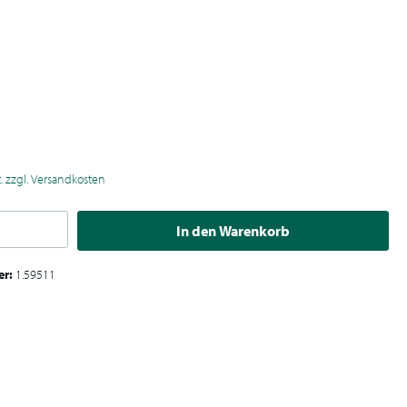
€
t. zzgl. Versandkosten
In den Warenkorb
er:
1.59511