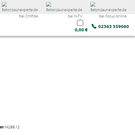
02363 359060
0,00 €
er:
M288.12