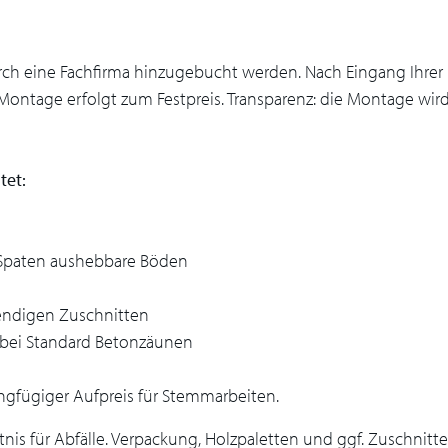
h eine Fachfirma hinzugebucht werden. Nach Eingang Ihrer Be
 Montage erfolgt zum Festpreis. Transparenz: die Montage wi
ltet:
t Spaten aushebbare Böden
endigen Zuschnitten
 bei Standard Betonzäunen
ngfügiger Aufpreis für Stemmarbeiten.
tnis für Abfälle. Verpackung, Holzpaletten und ggf. Zuschnitt