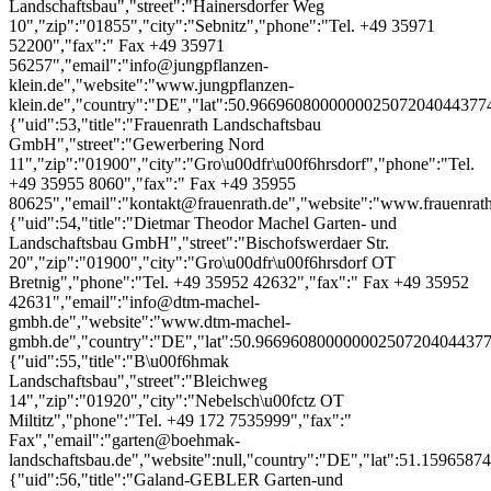
Fax +49 35955 80625","email":"kontakt@frauenrath.de","website":"www.frauenrath.de","country":"DE","lat":51.15965874999999840611053514294326305389404296875,"lon":14.0477495559999994156896718777716159820556640625},{"uid":54,"title":"Dietmar Theodor Machel Garten- und Landschaftsbau GmbH","street":"Bischofswerdaer Str. 20","zip":"01900","city":"Gro\u00dfr\u00f6hrsdorf OT Bretnig","phone":"Tel. +49 35952 42632","fax":" Fax +49 35952 42631","email":"info@dtm-machel-gmbh.de","website":"www.dtm-machel-gmbh.de","country":"DE","lat":50.96696080000000250720404437743127346038818359375,"lon":14.2671145870000000144273144542239606380462646484375},{"uid":55,"title":"B\u00f6hmak Landschaftsbau","street":"Bleichweg 14","zip":"01920","city":"Nebelsch\u00fctz OT Miltitz","phone":"Tel. +49 172 7535999","fax":" Fax","email":"garten@boehmak-landschaftsbau.de","website":null,"country":"DE","lat":51.15965874999999840611053514294326305389404296875,"lon":14.0477495559999994156896718777716159820556640625},{"uid":56,"title":"Galand-GEBLER Garten-und Landschaftsbau","street":"Elstraer Str. 4a","zip":"01920","city":"Haselbachtal \/ OT Gersdorf","phone":"Tel. +49 3578","fax":" Fax","email":"galand_gebler_nz@yahoo.de","website":"www.galand-gebler.de","country":"DE","lat":51.15965874999999840611053514294326305389404296875,"lon":14.0477495559999994156896718777716159820556640625},{"uid":57,"title":"Garten- und Landschaftsbau Gr\u00e4fenhain Uwe Zimmermann","street":"Keulenbergstr. 9","zip":"01936","city":"K\u00f6nigsbr\u00fcck OT Gr\u00e4fenhain","phone":"Tel. +49 3 5795468-78","fax":" Fax +49 3 5795468-85","email":"galabau.graefenhain@t-online.de","website":"www.galabau.graefenhain.de","country":"DE","lat":51.15965874999999840611053514294326305389404296875,"lon":14.0477495559999994156896718777716159820556640625},{"uid":58,"title":"Gartenwesen Schwarzheide GmbH Garten- und Landschaftsbau","street":"Handelsring 5","zip":"01987","city":"Schwarzheide","phone":"Tel. +49 35752 77297","fax":" Fax +49 35752 82552","email":"Gartenwesen-Schwarzheide@t-online.de","website":"www.gartenwesen-schwarzheide.de","country":"DE","lat":51.4697663500000004432877176441252231597900390625,"lon":13.8684354790000003987415766459889709949493408203125},{"uid":59,"title":"M\u00f6rbe & Co. GmbH Gr\u00fcnanlagenbau","street":"OT Neupurschwitz Nr. 19","zip":"02627","city":"Kubsch\u00fctz","phone":"Tel. +49 3591 230-71","fax":" Fax +49 3591 601641","email":"info@moerbe-gruenanlagen.de","website":"www.moerbe-gruenanlagen.de","country":"DE","lat":51.17704169999999663787093595601618289947509765625,"lon":14.63554069999999995843609212897717952728271484375},{"uid":60,"title":"Bohr Garten- und Landschaftsbau","street":"S\u00e4rka 11a","zip":"02627","city":"Wei\u00dfenberg","phone":"Tel. +49 35876 48510","fax":" Fax +49 35876 48520","email":"bohr@galabau-bohr.de","website":null,"country":"DE","lat":51.17704169999999663787093595601618289947509765625,"lon":14.63554069999999995843609212897717952728271484375},{"uid":61,"title":"Garten- und Landschaftsbau Wehle GmbH","street":"Schlungwitzer Str. 1b","zip":"02692","city":"Schwarznau\u00dflitz","phone":"Tel. +49 35938 50299","fax":" Fax +49 35938 50699","email":"andreas@wehle-landschaft.de","website":"www.wehle-landschaft.de","country":"DE","lat":51.14027667100000229538636631332337856292724609375,"lon":14.3888280460000004268295015208423137664794921875},{"uid":62,"title":"Zwahr Garten- und Landschaftsbau","street":"Ebend\u00f6rfeler Str. 15","zip":"02692","city":"Gro\u00dfpostwitz OT Binnewitz","phone":"Tel. +49 3591 210973","fax":" Fax +49 3591 210973","email":"zwahr-gala@gmx.de","website":null,"country":"DE","lat":51.14027667100000229538636631332337856292724609375,"lon":14.3888280460000004268295015208423137664794921875},{"uid":63,"title":"Schubert & Reimann Garten- und Landschaftsbau OHG","street":"Kantstr. 15","zip":"02727","city":"Ebersbach-Neugersdorf","phone":"Tel. +49 3586 7657561","fax":" Fax +49 3586 7657563","email":"info@gaertenzumwohlfuehlen.com","website":"www.gaertenzumwohlfuehlen.com","country":"DE","lat":50.97832812499999732835931354202330112457275390625,"lon":14.6147802930000008103661457425914704799652099609375},{"uid":64,"title":"Robert Kray Schwimmteich- und Gartenbau","street":"Warnsdorfer Str. 3","zip":"02782","city":"Seifhennersdorf","phone":"Tel. +49 3586 755388","fax":" Fax +49 3586 405822","email":"robert.kray@t-online.de","website":"www.galabau-kray.de","country":"DE","lat":50.9326123000000023921529646031558513641357421875,"lon":14.6188163000000006519485395983792841434478759765625},{"uid":65,"title":"Wessig Garten- und Landschaftsgestaltung","street":"Fritz-Heckert-Str. 50","zip":"02827","city":"G\u00f6rlitz","phone":"Tel. +49 3581 739140","fax":" Fax +49 3581 739141","email":"s.wessig@gartenwessig.de","website":null,"country":"DE","lat":51.1194246499999991328877513296902179718017578125,"lon":14.9736285609999999479668986168690025806427001953125},{"uid":66,"title":"Gartenbau Gustav Halke GbR","street":"Bautzener Str. 9","zip":"02906","city":"Niesky","phone":"Tel. +49 3588 2043-11","fax":" Fax +49 3588 2017-87","email":"info@halke.de","website":"www.halke.de","country":"DE","lat":51.29260430000000070549504016526043415069580078125,"lon":14.8197695249999998878820406389422714710235595703125},{"uid":67,"title":"Knobloch Garten- und Landschaftsbau","street":"Dorfweg 1","zip":"02923","city":"Horka","phone":"Tel. +49 35892 36346","fax":" Fax +49 35892 36347","email":"Knut-e.Knobloch@online.de","website":"www.knobloch-galabau.de","country":"DE","lat":51.2872507499999983338057063519954681396484375,"lon":14.8905587579999991731938280281610786914825439453125},{"uid":68,"title":"Veolia Umweltservice Ost GmbH & Co. KG Betrieb Hoyerswerda Bereich Landschaftsgestaltung","street":"Industriegel\u00e4nde Str. D Nr. 2a","zip":"02977","city":"Hoyerswerda","phone":"Tel. +49 3571 4230-46","fax":" Fax +49 3571 423012","email":"winfried.pogoda@veolia.com","website":"www.veolia-umweltservice.de","country":"DE","lat":51.4366076000000020940206013619899749755859375,"lon":14.13873378699999960872446536086499691009521484375},{"uid":69,"title":"Landschaftsb\u00fcro Buder","street":"Dorfstra\u00dfe 45","zip":"02977","city":"Hoyerswerda","phone":"Tel. +49 35722 315-92","fax":" Fax +49 35722 324-22","email":"Landschaftsbuero@LBB-Buder.de","website":"www.lbb-buder.de","country":"DE","lat":51.4366076000000020940206013619899749755859375,"lon":14.13873378699999960872446536086499691009521484375},{"uid":70,"title":"Garten- und Landschaftsbau\/ Pflaster-, Wege- und Zaunbau Torsten Schmoll","street":"Weststr. 18","zip":"02991","city":"Lauta","phone":"Tel. +49 35722 955455","fax":" Fax +49 35722 93555","email":"galabau-torstenschmoll@web.de","website":"http:\/\/www.schmollgartenlandschaftsbau.de","country":"DE","lat":51.46349314999999791098161949776113033294677734375,"lon":14.1000835630000000975314833340235054492950439453125},{"uid":71,"title":"Michael Max Garten-, Friedhofs- und Landschaftsgestaltung","street":"Merzdorfer Bahnhofstr. 18","zip":"03042","city":"Cottbus","phone":"Tel. +49 3 557123-59","fax":" Fax +49 3 557123-59","email":"garten-max@gmx.de","website":null,"country":"DE","lat":51.77375905000000244626789935864508152008056640625,"lon":14.38455329399999982342706061899662017822265625},{"uid":72,"title":"ALPINA AG Garten-, Landschafts- und Sportplatzbau Niederlassung Cottbus","street":"Am Gewerbepark 3","zip":"03051","city":"Cottbus","phone":"Tel. +49 355 430919-0","fax":" Fax +49 355 430919-19","email":"cottbus@alpina-ag.de","website":"www.alpina-ag.de","country":"DE","lat":51.706290649999999686770024709403514862060546875,"lon":14.3524178500000001434955265722237527370452880859375},{"uid":73,"title":"Dittmar Servicebetrieb & Landschaftsbau","street":"Ilmersdorfer Dorfstra\u00dfe 5","zip":"03116","city":"Drebkau OT Ilmersdorf","phone":"Tel. +49 35602 4098-92","fax":" Fax","email":"sldittmar@gmx.de","website":"www.sldittmar.de","country":"DE","lat":51.706290649999999686770024709403514862060546875,"lon":14.3524178500000001434955265722237527370452880859375},{"uid":74,"title":"Frischke Landschaftspflege GmbH","street":"Spremberger Str. 40","zip":"03130","city":"Spremberg\/Sellessen","phone":"Tel. +49 3563 608-10","fax":" Fax +49 3563 6081-20","email":"kontakt@frischke.eu","website":"www.frischke.de","country":"DE","lat":51.598228349999999409192241728305816650390625,"lon":14.4003256420000003146242306684143841266632080078125},{"uid":75,"title":"HEINER GmbH Gartengestatung & Landschaftsbau","street":"Hauptst. 143","zip":"03185","city":"Tauer","phone":"Tel. +49 35601 80200","fax":" Fax +49 35601 802090","email":"info@heiner-galabau.de","website":"www.heiner-galabau.de","country":"DE","lat":51.598228349999999409192241728305816650390625,"lon":14.4003256420000003146242306684143841266632080078125},{"uid":76,"title":"GaLa Bau Molle GmbH","street":"Kraftwerkstr. 26","zip":"03222","city":"L\u00fcbbenau \/ Spreewald","phone":"Tel. +49 4935 428887-27","fax":" Fax +49 4935 428887-28","email":"info@galabau-molle.de","website":"www.galabau-molle.de","country":"DE","lat":51.846228400000001101943780668079853057861328125,"lon":13.961181224000000611340510658919811248779296875},{"uid":77,"title":"GaLaBau & Erden Tuschke GmbH","street":"Lobendorfer Weg 24","zip":"03226","city":"Vetschau","phone":"Tel. +49 35433 5820","fax":" Fax +49 35433 13294","email":"info@galabau-tuschke.de","website":"www.galabau-tuschke.de","country":"DE","lat":51.78009349599999922020288067869842052459716796875,"lon":14.0909192799999996026372173218987882137298583984375},{"uid":78,"title":"Landschaftsgestaltung und Dienstleistung GmbH Finsterwalde","street":"Grenzstra\u00dfe 33","zip":"03238","city":"Finsterwalde","phone":"Tel. +49 4935 31-73050","fax":" Fax +49 4935 31-730517","email":"TUOR1234@t-online.de","website":null,"country":"DE","lat":51.6343480999999968616975820623338222503662109375,"lon":13.7251538429999992985131029854528605937957763671875},{"uid":79,"title":"Galle GmbH Kompostierung & Landschaft