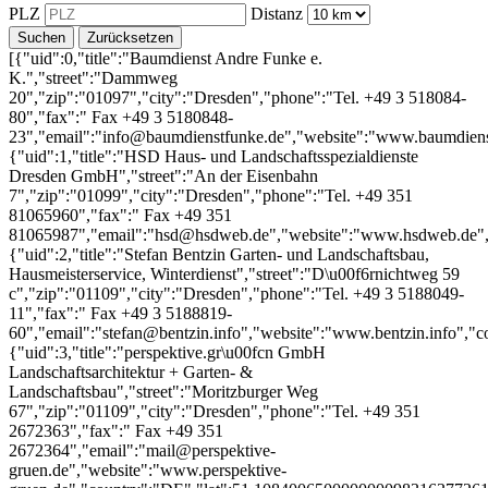
PLZ
Distanz
Suchen
Zurücksetzen
[{"uid":0,"title":"Baumdienst Andre Funke e. K.","street":"Dammweg 20","zip":"01097","city":"Dresden","phone":"Tel. +49 3 518084-80","fax":" Fax +49 3 5180848-23","email":"info@baumdienstfunke.de","website":"www.baumdienstfunke.de","country":"DE","lat":51.07321950000000043701220420189201831817626953125,"lon":13.750307049999999975398168317042291164398193359375},{"uid":1,"title":"HSD Haus- und Landschaftsspezialdienste Dresden GmbH","street":"An der Eisenbahn 7","zip":"01099","city":"Dresden","phone":"Tel. +49 351 81065960","fax":" Fax +49 351 81065987","email":"hsd@hsdweb.de","website":"www.hsdweb.de","country":"DE","lat":51.0918668999999994184690876863896846771240234375,"lon":13.76810210000000012087184586562216281890869140625},{"uid":2,"title":"Stefan Bentzin Garten- und Landschaftsbau, Hausmeisterservice, Winterdienst","street":"D\u00f6rnichtweg 59 c","zip":"01109","city":"Dresden","phone":"Tel. +49 3 5188049-11","fax":" Fax +49 3 5188819-60","email":"stefan@bentzin.info","website":"www.bentzin.info","country":"DE","lat":51.10840065000000009831637726165354251861572265625,"lon":13.7571687719999999899300746619701385498046875},{"uid":3,"title":"perspektive.gr\u00fcn GmbH Landschaftsarchitektur + Garten- & Landschaftsbau","street":"Moritzburger Weg 67","zip":"01109","city":"Dresden","phone":"Tel. +49 351 2672363","fax":" Fax +49 351 2672364","email":"mail@perspektive-gruen.de","website":"www.perspektive-gruen.de","country":"DE","lat":51.10840065000000009831637726165354251861572265625,"lon":13.7571687719999999899300746619701385498046875},{"uid":4,"title":"Tschierschke Garten- und Landschaftsbau GmbH","street":"Grenzstr. 9","zip":"01109","city":"Dresden","phone":"Tel. +49 3 518853-50","fax":" Fax +49 3 518853-510","email":"info@garten-dresden.de","website":"www.garten-dresden.de","country":"DE","lat":51.1270777499999979909262037836015224456787109375,"lon":13.7873654200000004266257747076451778411865234375},{"uid":5,"title":"Werner Ey\u00dfer Sch\u00f6ne G\u00e4rten e. K.","street":"Mei\u00dfner Stra\u00dfe 20c","zip":"01156","city":"Dresden","phone":"Tel. +49 351 4521745","fax":" Fax +49 351 4521746","email":"buero@eysser.com","website":"www.eysser.com","country":"DE","lat":51.08975439999999679230313631705939769744873046875,"lon":13.6256577550000006482378012151457369327545166015625},{"uid":6,"title":"natur & stein Landschaftsbau GmbH","street":"Altburgst\u00e4dtel 2","zip":"01157","city":"Dresden","phone":"Tel. +49 351 4644680","fax":" Fax +49 351 46446828","email":"info@naturundstein.de","website":"www.naturundstein.de","country":"DE","lat":51.0538609999999977162588038481771945953369140625,"lon":13.663882900000000830686985864304006099700927734375},{"uid":7,"title":"Senf Garten- und Landschaftsbau GmbH","street":"Drescherh\u00e4user 3","zip":"01159","city":"Dresden","phone":"Tel. +49 3 5127522-22","fax":" Fax +49 3 5127522-25","email":"info@senf-galabau.de","website":"www.senf-galabau.de","country":"DE","lat":51.0496617000000014741090126335620880126953125,"lon":13.7025102000000007507196642109192907810211181640625},{"uid":8,"title":"LBD Landschaftsbau und -service GmbH Dresden","street":"Jochh\u00f6h 3","zip":"01169","city":"Dresden","phone":"Tel. +49 351 2077580","fax":" Fax +49 351 2077577","email":"info@landschaftsbau-dresden.de","website":"www.landschaftsbau-dresden.de","country":"DE","lat":51.0307861000000002604792825877666473388671875,"lon":13.671540375999999383793692686595022678375244140625},{"uid":9,"title":"Bernhard Schatt Garten- und Landschaftsbau","street":"Altleubnitz 37","zip":"01219","city":"Dresden","phone":"Tel. +49 351 47614-10","fax":" Fax +49 351 47115-37","email":"info@schatt-galabau.de","website":"www.schatt-galabau.de","country":"DE","lat":51.011704100000002881643013097345829010009765625,"lon":13.766821549999999518831828027032315731048583984375},{"uid":10,"title":"Hoch- und Tiefbau Dresden GmbH & Co. KG Sparte Galabau","street":"Sachsenwerkstra\u00dfe 31","zip":"01257","city":"Dresden","phone":"Tel. +49 351 207858-03","fax":" Fax","email":"info@htdd.de","website":"http:\/\/www.htdd.de","country":"DE","lat":51.00866744999999724541339674033224582672119140625,"lon":13.819676199999999965939423418603837490081787109375},{"uid":11,"title":"Th\u00fcmer Landschaftsbau GmbH","street":"Bismarckstr. 64","zip":"01257","city":"Dresden - Niedersedlitz","phone":"Tel. +49 351 21523777","fax":" Fax +49 351 21523771","email":"service@thuemer-landschaftsbau.de","website":"www.thuemer-landschaftsbau.de","country":"DE","lat":51.00476884999999782621671329252421855926513671875,"lon":13.8188010680000008534307198715396225452423095703125},{"uid":12,"title":"gr\u00fcnerleben Meisterbetrieb Garten- und Landschaftsbau e. K.","street":"Pirnaer Landstr. 169","zip":"01257","city":"Dresden","phone":"Tel. +49 351 2043966","fax":" Fax","email":"info@gruenerleben-dresden.de","website":"www.gruenerleben-dresden.de","country":"DE","lat":51.0090811000000030617229640483856201171875,"lon":13.8330798999999995402276908862404525279998779296875},{"uid":13,"title":"Lenk Garten- und Landschaftsbau Inh.: Gunnar Lenk","street":"Jonsdorfer Str. 4","zip":"01259","city":"Dresden","phone":"Tel. +49 351 2057536","fax":" Fax +49 351 2057536","email":"glb-lenk@gmx.de","website":null,"country":"DE","lat":50.999302900000003546665539033710956573486328125,"lon":13.8387148999999993748133420012891292572021484375},{"uid":14,"title":"Josef Saule GmbH Niederlassung Dresden Landschafts- und Sportplatzbau","street":"Lugbergblick 7b","zip":"01259","city":"Dresden","phone":"Tel. +49 3 51-207290","fax":" Fax +49 3 51-2072933","email":"info@saule-dresden.de","website":"www.saule-dresden.de","country":"DE","lat":50.99063360000000244554030359722673892974853515625,"lon":13.866582799999999764395397505722939968109130859375},{"uid":15,"title":"Garten- und Landschaftsbau Pomosus","street":"Fritz-Schreiter-Str. 31","zip":"01259","city":"Dresden","phone":"Tel. +49 351 2023619","fax":" Fax +49 351 2023620","email":"info@pomosus.de","website":"www.pomosus.de","country":"DE","lat":50.98875910000000288846422336064279079437255859375,"lon":13.84890490000000085046849562786519527435302734375},{"uid":16,"title":"Daniel Kreher Garten & Landschaft","street":"Haydnstr. 20","zip":"01309","city":"Dresden","phone":"Tel. +49 351 65286677","fax":" Fax +49 351 65286678","email":"info@Kreher-Gala.de","website":"www.Kreher-Gala.de","country":"DE","lat":51.04724900000000076261130743660032749176025390625,"lon":13.774357099999999576311893179081380367279052734375},{"uid":17,"title":"M\u00e4rz Garten,- Landschafts- und Sportplatzbau e. K.","street":"Loschwitzer Str. 21","zip":"01309","city":"Dresden","phone":"Tel. +49 3 51314417-16","fax":" Fax +49 3 51314417-26","email":"am@m\u00e4rz.eu","website":"www.m\u00e4rz.eu","country":"DE","lat":51.05390330000000176369212567806243896484375,"lon":13.7943715999999998444991433643735945224761962890625},{"uid":18,"title":"Hansel Garten- und Landschaftsbau GmbH","street":"Am Hahnweg 5","zip":"01328","city":"Dresden","phone":"Tel. +49 351 2620-70","fax":" Fax +49 351 26207-77","email":"info@hansel.de","website":"www.hansel.de","country":"DE","lat":51.06623735000000152695065480656921863555908203125,"lon":13.8975003990000001152793629444204270839691162109375},{"uid":19,"title":"Schumann Gartengestaltung GbR","street":"Altzitzschewig 13","zip":"01445","city":"Radebeul","phone":"Tel. +49 351 6527869","fax":" Fax +49 351 6527878","email":"info@schumann-gartengestaltung.de","website":"www.schumann-gartengestaltung.de","country":"DE","lat":51.11806820000000328718670061789453029632568359375,"lon":13.6047577499999992056700648390688002109527587890625},{"uid":20,"title":"GLF Garten- und Landschaftsbau Dresden GmbH","street":"Ringstr. 17","zip":"01468","city":"Moritzburg \/ OT Boxdorf","phone":"Tel. +49 351 8968680","fax":" Fax +49 351 8968689","email":"info@glf-dresden.de","website":"www.glf-dresden.de","country":"DE","lat":51.11806820000000328718670061789453029632568359375,"lon":13.6047577499999992056700648390688002109527587890625},{"uid":21,"title":"Landschaftsbau Kauer GmbH","street":"Alleestr. 8","zip":"01612","city":"Neuseusslitz","phone":"Tel. +49 35267 50547","fax":" Fax +49 35267 55513","email":"landschaftsbaukauer@web.de","website":null,"country":"DE","lat":51.25153679999999667415977455675601959228515625,"lon":13.422939700000000584623194299638271331787109375},{"uid":22,"title":"SBS GbR Bochnig & Pfennig","street":"Oschatzer Str. 6","zip":"01616","city":"Strehla","phone":"Tel. +49 35264 91888","fax":" Fax +49 35264 90679","email":"detlef.bochnig@t-online.de","website":null,"country":"DE","lat":51.351891649999998890052665956318378448486328125,"lon":13.225727103000000539623215445317327976226806640625},{"uid":23,"title":"BK Dienstleistung, Handel und Gala-Bau GmbH","street":"Torgauer Str. 23","zip":"01616","city":"Strehla","phone":"Tel. +49 35264 90260","fax":" Fax +49 35264 90210","email":"knut.pestel@t-online.de","website":null,"country":"DE","lat":51.35506480000000095742507255636155605316162109375,"lon":13.22394993900000059738886193372309207916259765625},{"uid":24,"title":"Garten- und Landschaftsgestaltung Steffen Weber","street":"Dresdner Str. 240a","zip":"01640","city":"Coswig OT Brockwitz","phone":"Tel. +49 3523 71307","fax":" Fax +49 3523 71308","email":"kontakt@galaweber.de","website":"www.galaweber.de","country":"DE","lat":51.35506480000000095742507255636155605316162109375,"lon":13.22394993900000059738886193372309207916259765625},{"uid":25,"title":"Garten- und Landschaftsbau Herfurth GmbH","street":"R\u00fcsseinaer Str. 7","zip":"01683","city":"Nossen OT Starbach","phone":"Tel. +49 35242 68343","fax":" Fax +49 35242 68545","email":"info@herfurth-galabau.de","website":"www.herfurth-galabau.de","country":"DE","lat":51.35506480000000095742507255636155605316162109375,"lon":13.22394993900000059738886193372309207916259765625},{"uid":26,"title":"Schirmer Gartentr\u00e4ume GmbH Freir\u00e4ume planen und realisieren","street":"Schindlerstr. 16","zip":"01689","city":"W