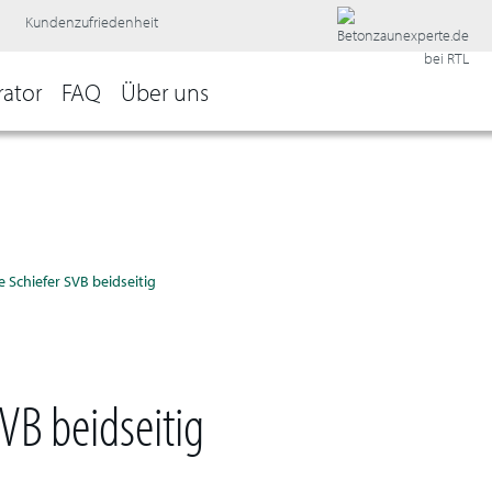
Kundenzufriedenheit
rator
FAQ
Über uns
e Schiefer SVB beidseitig
VB beidseitig