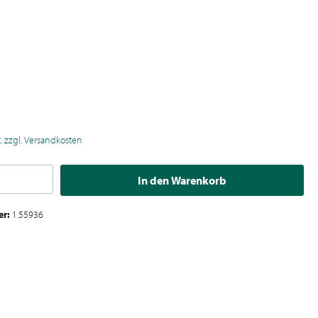
€
t. zzgl. Versandkosten
In den Warenkorb
er:
1.55936