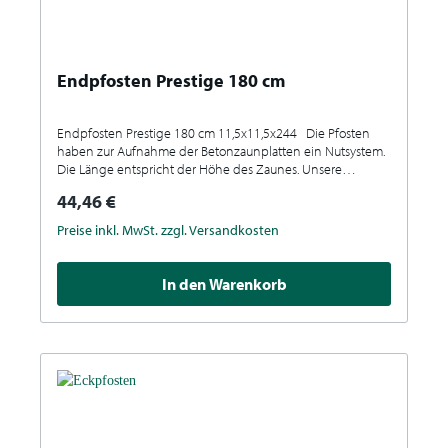
Endpfosten Prestige 180 cm
Endpfosten Prestige 180 cm 11,5x11,5x244 Die Pfosten
haben zur Aufnahme der Betonzaunplatten ein Nutsystem.
Die Länge entspricht der Höhe des Zaunes. Unsere
Betonzaunpfosten 11,5x11,5 cm, sind 4-fach stahlarmiert
44,46 €
und verfügen über eine Kunststoff Querkraftarmierung. Die
Einbetonierlänge beträgt stets 62 cm. Die Kanten der
Preise inkl. MwSt. zzgl. Versandkosten
Pfosten sind mit 35 Grad eingefasst.
In den Warenkorb