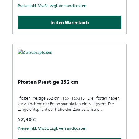
Einbetonierlänge beträgt stets 62 cm. Die Kanten der
Preise inkl. MwSt. zzgl. Versandkosten
Pfosten sind mit 35 Grad eingefasst.
In den Warenkorb
Pfosten Prestige 252 cm
Pfosten Prestige 252 cm 11,5x11,5x316 Die Pfosten haben
zur Aufnahme der Betonzaunplatten ein Nutsystem. Die
Länge entspricht der Höhe des Zaunes. Unsere
Betonzaunpfosten 11,5x11,5 cm, sind 4-fach stahlarmiert
52,30 €
und verfügen über eine Kunststoff Querkraftarmierung. Die
Einbetonierlänge beträgt stets 62 cm. Die Kanten der
Preise inkl. MwSt. zzgl. Versandkosten
Pfosten sind mit 35 Grad eingefasst.