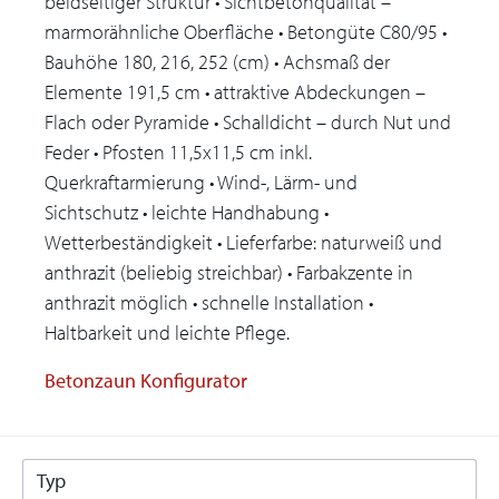
beidseitiger Struktur • Sichtbetonqualität –
marmorähnliche Oberfläche • Betongüte C80/95 •
Bauhöhe 180, 216, 252 (cm) • Achsmaß der
Elemente 191,5 cm • attraktive Abdeckungen –
Flach oder Pyramide • Schalldicht – durch Nut und
Feder • Pfosten 11,5x11,5 cm inkl.
Querkraftarmierung • Wind-, Lärm- und
Sichtschutz • leichte Handhabung •
Wetterbeständigkeit • Lieferfarbe: naturweiß und
anthrazit (beliebig streichbar) • Farbakzente in
anthrazit möglich • schnelle Installation •
Haltbarkeit und leichte Pflege.
Betonzaun Konfigurator
Typ