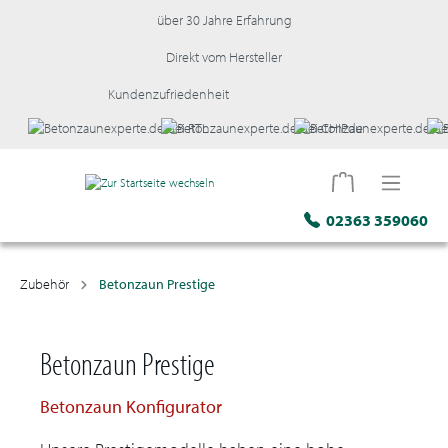
über 30 Jahre Erfahrung
Direkt vom Hersteller
Kundenzufriedenheit
02363 359060
Zubehör
Betonzaun Prestige
Betonzaun Prestige
Betonzaun Konfigurator