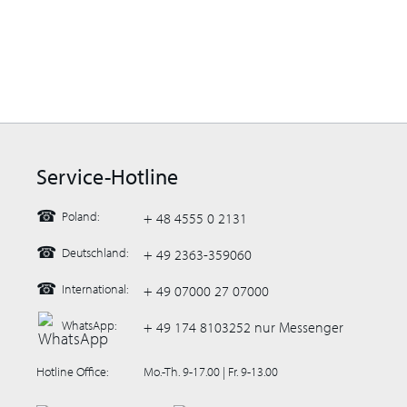
Service-Hotline
☎
Poland:
+ 48 4555 0 2131
☎
Deutschland:
+ 49 2363-359060
☎
International:
+ 49 07000 27 07000
WhatsApp:
+ 49 174 8103252 nur Messenger
Hotline Office:
Mo.-Th. 9-17.00 | Fr. 9-13.00