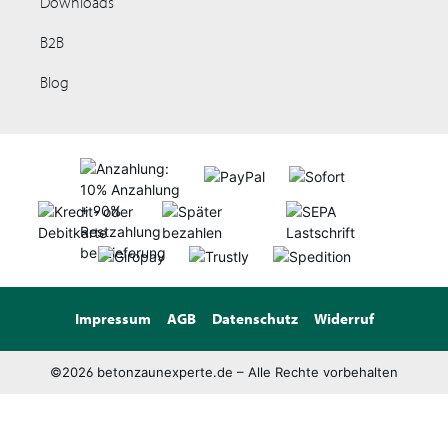
Downloads
B2B
Blog
Impressum
AGB
Datenschutz
Widerruf
©2026 betonzaunexperte.de – Alle Rechte vorbehalten