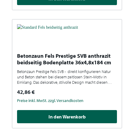
Betonzaun Fels Prestige SVB anthrazit
beidseitig Bodenplatte 36x4,8x184 cm
Betonzaun Prestige Fels SVB - direkt konfigurieren Natur
und Beton stehen bei diesem zeitlosen Stein-Motiv in
Einklang. Das dekorative, stilvolle Design macht diesen
Zaun so vielfältig einsetzbar. Ein Betonzaun-Klassiker, für
42,86 €
den es immer einen Einsatzzweck gibt und der sich durch
Farben und seine ansprechende Struktur für den
Preise inkl. MwSt. zzgl. Versandkosten
Traumgarten empfiehlt. Eine Platte hat eine beidseitige
Struktur. Fels in Farbe anthrazit.
In den Warenkorb