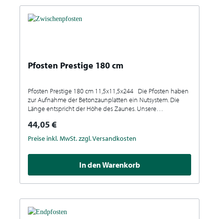
Pfosten Prestige 180 cm
Pfosten Prestige 180 cm 11,5x11,5x244 Die Pfosten haben
zur Aufnahme der Betonzaunplatten ein Nutsystem. Die
Länge entspricht der Höhe des Zaunes. Unsere
Betonzaunpfosten 11,5x11,5 cm, sind 4-fach stahlarmiert
44,05 €
und verfügen über eine Kunststoff Querkraftarmierung. Die
Einbetonierlänge beträgt stets 62 cm. Die Kanten der
Preise inkl. MwSt. zzgl. Versandkosten
Pfosten sind mit 35 Grad eingefasst.
In den Warenkorb