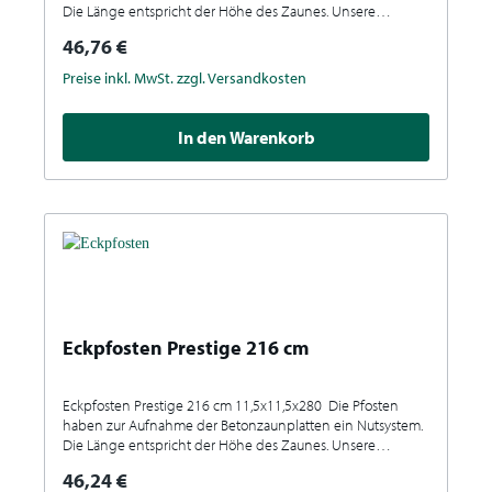
Die Länge entspricht der Höhe des Zaunes. Unsere
Betonzaunpfosten 11,5x11,5 cm, sind 4-fach stahlarmiert
46,76 €
und verfügen über eine Kunststoff Querkraftarmierung. Die
Einbetonierlänge beträgt stets 62 cm. Die Kanten der
Preise inkl. MwSt. zzgl. Versandkosten
Pfosten sind mit 35 Grad eingefasst.
In den Warenkorb
Eckpfosten Prestige 216 cm
Eckpfosten Prestige 216 cm 11,5x11,5x280 Die Pfosten
haben zur Aufnahme der Betonzaunplatten ein Nutsystem.
Die Länge entspricht der Höhe des Zaunes. Unsere
Betonzaunpfosten 11,5x11,5 cm, sind 4-fach stahlarmiert
46,24 €
und verfügen über eine Kunststoff Querkraftarmierung. Die