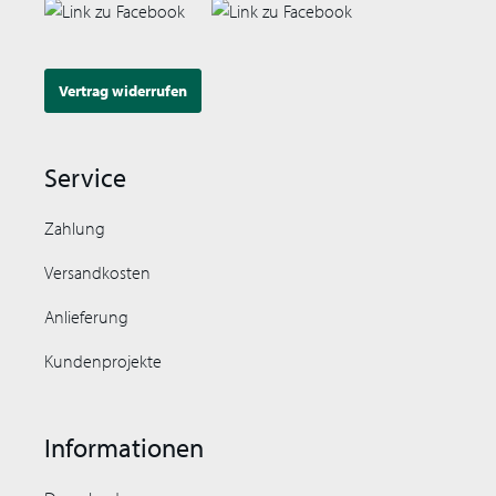
Vertrag widerrufen
Service
Zahlung
Versandkosten
Anlieferung
Kundenprojekte
Informationen