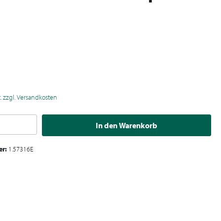
€
t. zzgl. Versandkosten
In den Warenkorb
er:
1.57316E