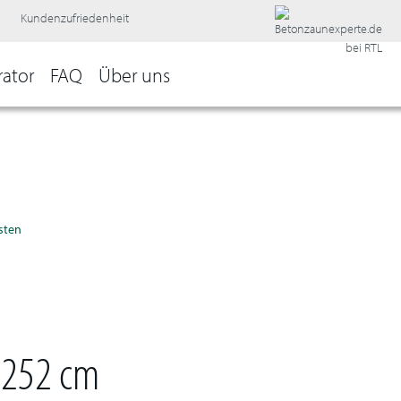
Kundenzufriedenheit
rator
FAQ
Über uns
sten
t 252 cm